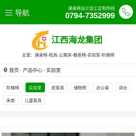
课桌椅设计加工定制热线
导航
0794-7352999
江西海龙集团
主营：课桌椅-校具-公寓床-餐座椅-实验室-阶梯椅
首页
-
产品中心
-
实验室
阶梯椅
实验室
皮家具
储物柜
办公桌
讲台
床类
儿童家具