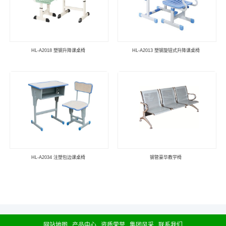
HL-A2018 塑钢升降课桌椅
HL-A2013 塑钢旋钮式升降课桌椅
HL-A2034 注塑包边课桌椅
钢管豪华教学椅
网站地图
产品中心
资质荣誉
集团风采
联系我们