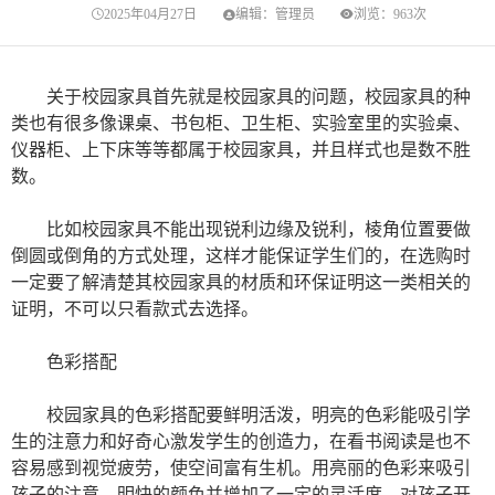
2025年04月27日
编辑：管理员
浏览：963次
关于校园家具首先就是校园家具的问题，校园家具的种
类也有很多像课桌、书包柜、卫生柜、实验室里的实验桌、
仪器柜、上下床等等都属于校园家具，并且样式也是数不胜
数。
比如校园家具不能出现锐利边缘及锐利，棱角位置要做
倒圆或倒角的方式处理，这样才能保证学生们的，在选购时
一定要了解清楚其校园家具的材质和环保证明这一类相关的
证明，不可以只看款式去选择。
色彩搭配
校园家具的色彩搭配要鲜明活泼，明亮的色彩能吸引学
生的注意力和好奇心激发学生的创造力，在看书阅读是也不
容易感到视觉疲劳，使空间富有生机。用亮丽的色彩来吸引
孩子的注意，明快的颜色并增加了一定的灵活度，对孩子开