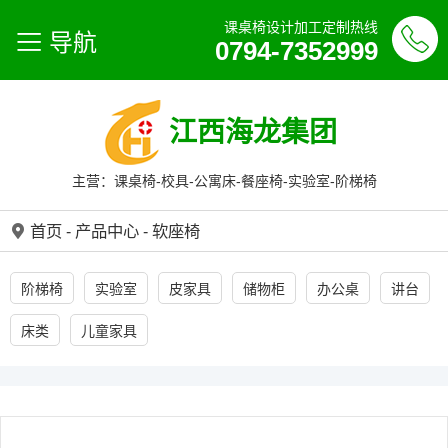
课桌椅设计加工定制热线
导航
0794-7352999
江西海龙集团
主营：课桌椅-校具-公寓床-餐座椅-实验室-阶梯椅
首页
-
产品中心
-
软座椅
阶梯椅
实验室
皮家具
储物柜
办公桌
讲台
床类
儿童家具