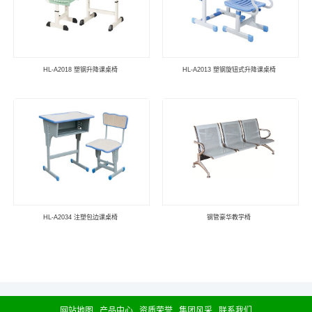
HL-A2018 塑钢升降课桌椅
HL-A2013 塑钢旋钮式升降课桌椅
HL-A2034 注塑包边课桌椅
钢管豪华教学椅
网站地图
产品中心
资质荣誉
集团风采
联系我们