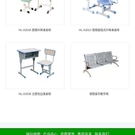
HL-A2018 塑钢升降课桌椅
HL-A2013 塑钢旋钮式升降课桌椅
HL-A2034 注塑包边课桌椅
钢管豪华教学椅
网站地图
产品中心
资质荣誉
集团风采
联系我们