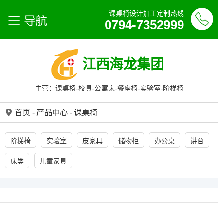
课桌椅设计加工定制热线
导航
0794-7352999
江西海龙集团
主营：课桌椅-校具-公寓床-餐座椅-实验室-阶梯椅
首页
-
产品中心
-
课桌椅
阶梯椅
实验室
皮家具
储物柜
办公桌
讲台
床类
儿童家具