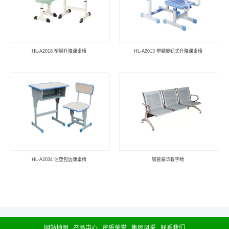
HL-A2018 塑钢升降课桌椅
HL-A2013 塑钢旋钮式升降课桌椅
HL-A2034 注塑包边课桌椅
钢管豪华教学椅
网站地图
产品中心
资质荣誉
集团风采
联系我们