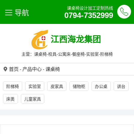
课桌椅设计加工定制热线
导航
0794-7352999
江西海龙集团
主营：课桌椅-校具-公寓床-餐座椅-实验室-阶梯椅
首页
-
产品中心
-
课桌椅
阶梯椅
实验室
皮家具
储物柜
办公桌
讲台
床类
儿童家具