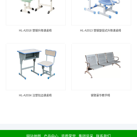
HL-A2018 塑钢升降课桌椅
HL-A2013 塑钢旋钮式升降课桌椅
HL-A2034 注塑包边课桌椅
钢管豪华教学椅
网站地图
产品中心
资质荣誉
集团风采
联系我们