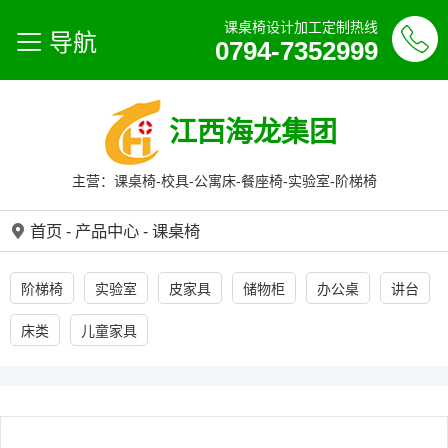
课桌椅设计加工定制热线
导航
0794-7352999
江西海龙集团
主营：课桌椅-校具-公寓床-餐座椅-实验室-阶梯椅
首页
-
产品中心
-
课桌椅
阶梯椅
实验室
皮家具
储物柜
办公桌
讲台
床类
儿童家具