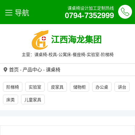
课桌椅设计加工定制热线
导航
0794-7352999
江西海龙集团
主营：课桌椅-校具-公寓床-餐座椅-实验室-阶梯椅
首页
-
产品中心
-
课桌椅
阶梯椅
实验室
皮家具
储物柜
办公桌
讲台
床类
儿童家具