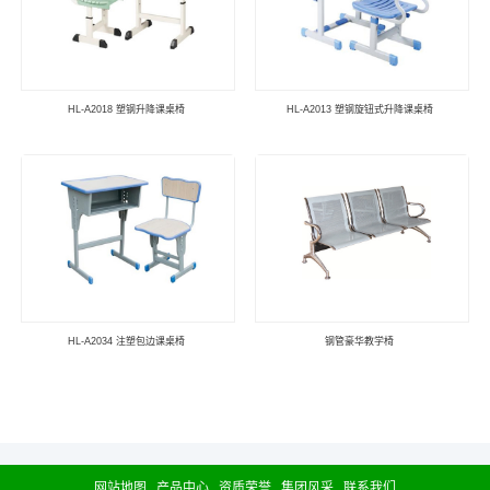
HL-A2018 塑钢升降课桌椅
HL-A2013 塑钢旋钮式升降课桌椅
HL-A2034 注塑包边课桌椅
钢管豪华教学椅
网站地图
产品中心
资质荣誉
集团风采
联系我们