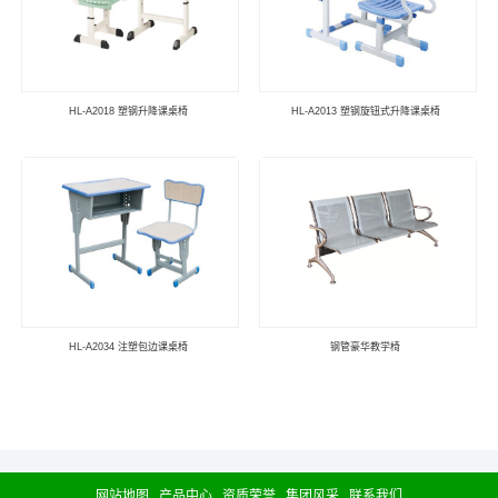
HL-A2018 塑钢升降课桌椅
HL-A2013 塑钢旋钮式升降课桌椅
HL-A2034 注塑包边课桌椅
钢管豪华教学椅
网站地图
产品中心
资质荣誉
集团风采
联系我们