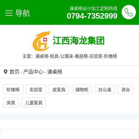
课桌椅设计加工定制热线
导航
0794-7352999
江西海龙集团
主营：课桌椅-校具-公寓床-餐座椅-实验室-阶梯椅
首页
-
产品中心
-
课桌椅
阶梯椅
实验室
皮家具
储物柜
办公桌
讲台
床类
儿童家具