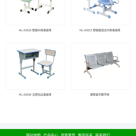
HL-A2018 塑钢升降课桌椅
HL-A2013 塑钢旋钮式升降课桌椅
HL-A2034 注塑包边课桌椅
钢管豪华教学椅
网站地图
产品中心
资质荣誉
集团风采
联系我们