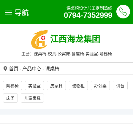
课桌椅设计加工定制热线
导航
0794-7352999
江西海龙集团
主营：课桌椅-校具-公寓床-餐座椅-实验室-阶梯椅
首页
-
产品中心
-
课桌椅
阶梯椅
实验室
皮家具
储物柜
办公桌
讲台
床类
儿童家具