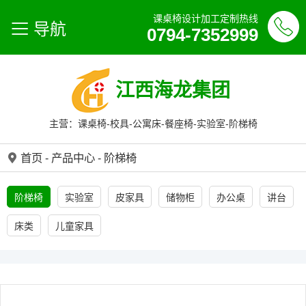
课桌椅设计加工定制热线
导航
0794-7352999
江西海龙集团
主营：课桌椅-校具-公寓床-餐座椅-实验室-阶梯椅
首页
-
产品中心
-
阶梯椅
阶梯椅
实验室
皮家具
储物柜
办公桌
讲台
床类
儿童家具