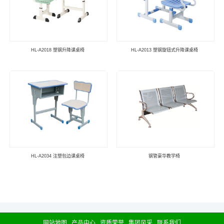
HL-A2018 塑钢升降课桌椅
HL-A2013 塑钢旋钮式升降课桌椅
HL-A2034 注塑包边课桌椅
钢管豪华教学椅
网站地图
产品中心
资质荣誉
集团风采
联系我们