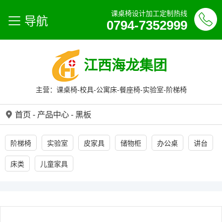
课桌椅设计加工定制热线
导航
0794-7352999
江西海龙集团
主营：课桌椅-校具-公寓床-餐座椅-实验室-阶梯椅
首页
-
产品中心
-
黑板
阶梯椅
实验室
皮家具
储物柜
办公桌
讲台
床类
儿童家具