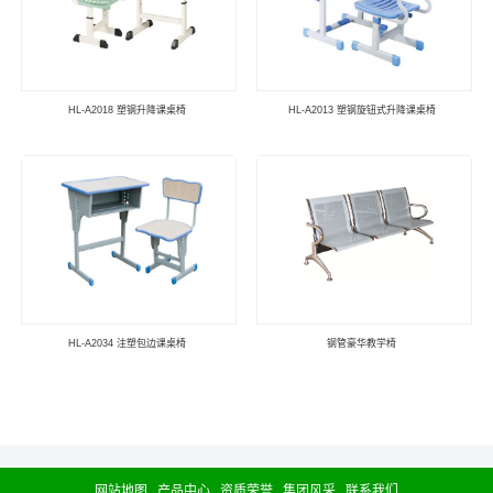
HL-A2018 塑钢升降课桌椅
HL-A2013 塑钢旋钮式升降课桌椅
HL-A2034 注塑包边课桌椅
钢管豪华教学椅
网站地图
产品中心
资质荣誉
集团风采
联系我们