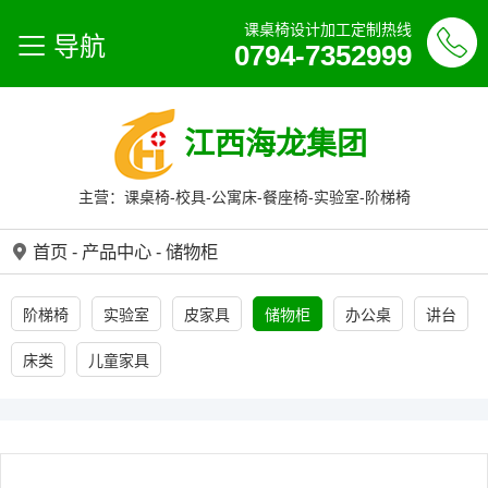
课桌椅设计加工定制热线
导航
0794-7352999
江西海龙集团
主营：课桌椅-校具-公寓床-餐座椅-实验室-阶梯椅
首页
-
产品中心
-
储物柜
阶梯椅
实验室
皮家具
储物柜
办公桌
讲台
床类
儿童家具