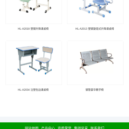
HL-A2018 塑钢升降课桌椅
HL-A2013 塑钢旋钮式升降课桌椅
HL-A2034 注塑包边课桌椅
钢管豪华教学椅
网站地图
产品中心
资质荣誉
集团风采
联系我们