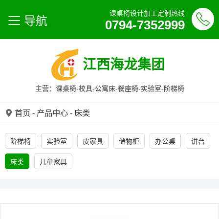
课桌椅设计加工定制热线
导航
0794-7352999
江西海龙集团
主营：课桌椅-校具-公寓床-餐座椅-实验室-阶梯椅
首页
-
产品中心
-
床类
阶梯椅
实验室
皮家具
储物柜
办公桌
讲台
床类
儿童家具