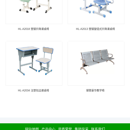
HL-A2018 塑钢升降课桌椅
HL-A2013 塑钢旋钮式升降课桌椅
HL-A2034 注塑包边课桌椅
钢管豪华教学椅
网站地图
产品中心
资质荣誉
集团风采
联系我们