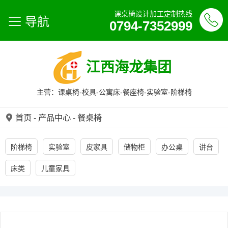
课桌椅设计加工定制热线
导航
0794-7352999
江西海龙集团
主营：课桌椅-校具-公寓床-餐座椅-实验室-阶梯椅
首页
-
产品中心
-
餐桌椅
阶梯椅
实验室
皮家具
储物柜
办公桌
讲台
床类
儿童家具