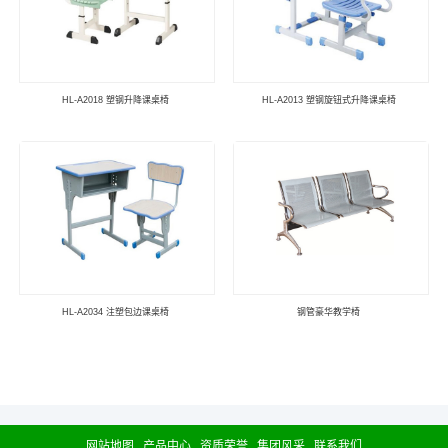
HL-A2018 塑钢升降课桌椅
HL-A2013 塑钢旋钮式升降课桌椅
HL-A2034 注塑包边课桌椅
钢管豪华教学椅
网站地图
产品中心
资质荣誉
集团风采
联系我们