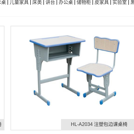
术桌
儿童家具
床类
讲台
办公桌
储物柜
皮家具
实验室
椅
HL-A2034 注塑包边课桌椅