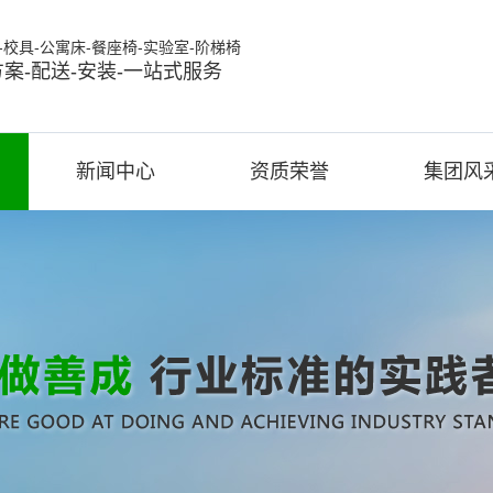
校具-公寓床-餐座椅-实验室-阶梯椅
案-配送-安装-一站式服务
新闻中心
资质荣誉
集团风