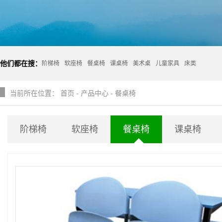
他们都在搜：
阶梯椅
软座椅
餐桌椅
课桌椅
美术桌
儿童家具
床类
当前所在位置：
首页
-
产品中心
-
餐桌椅
阶梯椅
软座椅
餐桌椅
课桌椅