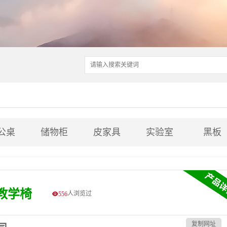
公桌
储物柜
皮家具
实验室
黑板
板教学椅
人浏览过
556
复制网址