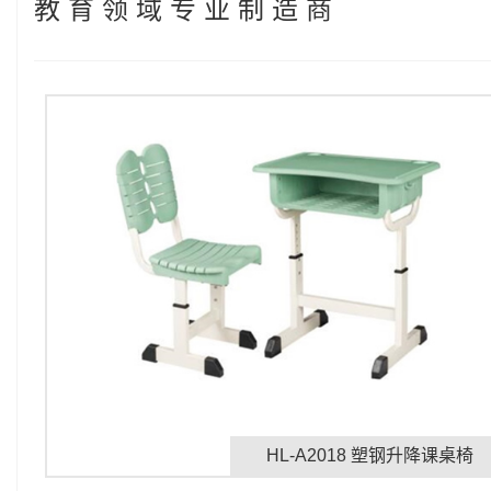
教 育 领 域 专 业 制 造 商
HL-A2018 塑钢升降课桌椅