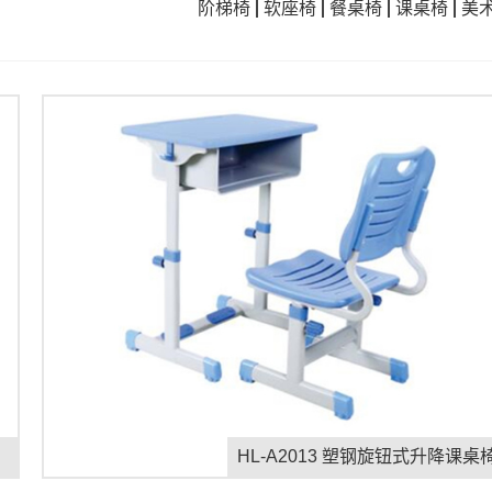
阶梯椅
软座椅
餐桌椅
课桌椅
美
HL-A2013 塑钢旋钮式升降课桌