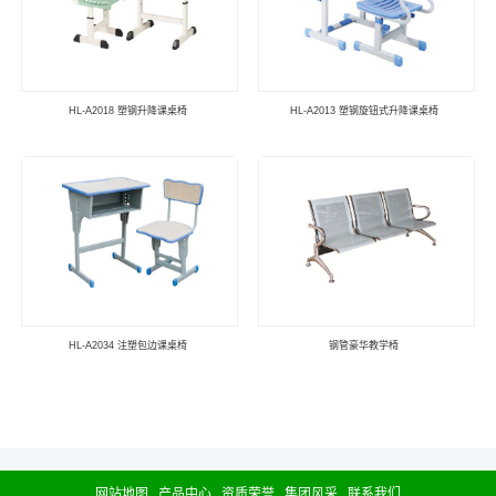
HL-A2018 塑钢升降课桌椅
HL-A2013 塑钢旋钮式升降课桌椅
HL-A2034 注塑包边课桌椅
钢管豪华教学椅
网站地图
产品中心
资质荣誉
集团风采
联系我们