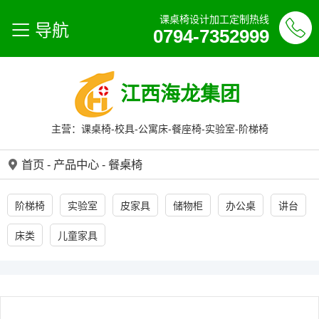
课桌椅设计加工定制热线
导航
0794-7352999
江西海龙集团
主营：课桌椅-校具-公寓床-餐座椅-实验室-阶梯椅
首页
-
产品中心
-
餐桌椅
阶梯椅
实验室
皮家具
储物柜
办公桌
讲台
床类
儿童家具