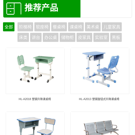
推荐产品
全部
阶梯椅
软座椅
餐桌椅
课桌椅
美术桌
儿童家具
床类
讲台
办公桌
储物柜
皮家具
实验室
黑板
HL-A2018 塑钢升降课桌椅
HL-A2013 塑钢旋钮式升降课桌椅