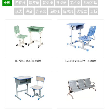
全部
阶梯椅
软座椅
餐桌椅
课桌椅
美术桌
儿童家具
床类
讲台
办公桌
储物柜
皮家具
实验室
黑板
HL-A2018 塑钢升降课桌椅
HL-A2013 塑钢旋钮式升降课桌椅