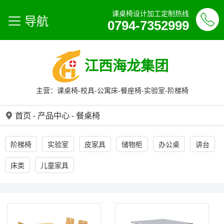
课桌椅设计加工定制热线
导航
0794-7352999
江西海龙集团
主营：课桌椅-校具-公寓床-餐座椅-实验室-阶梯椅
首页
-
产品中心
-
餐桌椅
阶梯椅
实验室
皮家具
储物柜
办公桌
讲台
床类
儿童家具