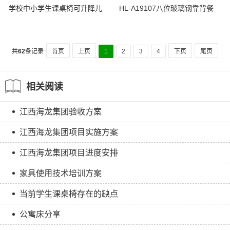
学校中小学生课桌椅可升降儿
HL-A19107八位玻璃钢靠背餐
童学习桌培训学生课桌椅批发
桌
阶梯椅
共
62
条记录
首页
上页
1
2
3
4
下页
尾页
相关阅读
江西海龙集团验收方案
江西海龙集团项目实施方案
江西海龙集团项目进度安排
家具使用技术培训方案
当前学生课桌椅存在的缺点
公寓床分享