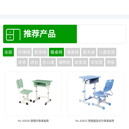
推荐产品
全部
阶梯椅
软座椅
餐桌椅
课桌椅
美术桌
儿童家具
床类
讲台
办公桌
储物柜
皮家具
实验室
黑板
HL-A2018 塑钢升降课桌椅
HL-A2013 塑钢旋钮式升降课桌椅