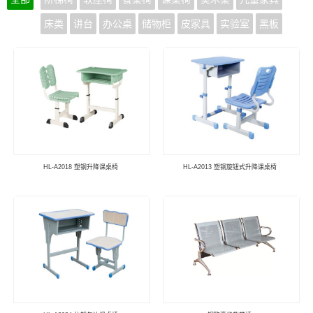
床类
讲台
办公桌
储物柜
皮家具
实验室
黑板
HL-A2018 塑钢升降课桌椅
HL-A2013 塑钢旋钮式升降课桌椅