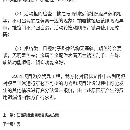
（2）活动柜的检查：抽屉与两侧板的缝隙距离必须相
等，不可出现抽屉偏离一边的现象；抽屉抽拉应该顺畅无异
响，推拉门不来回自滑，活动轮推动顺畅，锁具使用无障
碍；
（3）桌椅类：目视椅子整体结构无歪斜，颜色符合要
求，无明显色差；金属五金配件表面无生锈边刮手；升降、
旋转功能顺畅、倾仰功能良好。
2.6本项目为交钥匙工程，我方将对招标文件中未列明但
对项目正常运行所必不可少的内容和项目建设过程中可能发
生的其他情况进行充分估量并报价，由上述原因所产生的费
用遗漏将由我方自行承担。
上一篇：江西海龙集团项目实施方案
下一篇：无