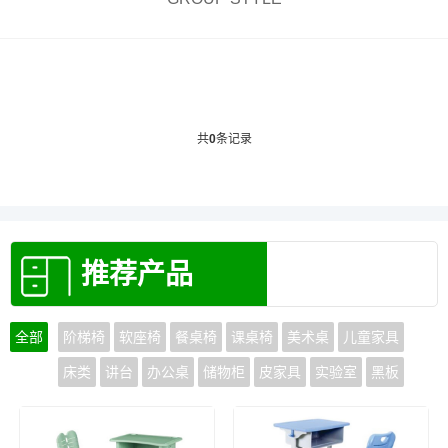
共
0
条记录
推荐产品
全部
阶梯椅
软座椅
餐桌椅
课桌椅
美术桌
儿童家具
床类
讲台
办公桌
储物柜
皮家具
实验室
黑板