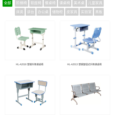
全部
阶梯椅
软座椅
餐桌椅
课桌椅
美术桌
儿童家具
床类
讲台
办公桌
储物柜
皮家具
实验室
黑板
HL-A2018 塑钢升降课桌椅
HL-A2013 塑钢旋钮式升降课桌椅