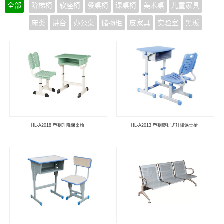
全部
阶梯椅
软座椅
餐桌椅
课桌椅
美术桌
儿童家具
床类
讲台
办公桌
储物柜
皮家具
实验室
黑板
HL-A2018 塑钢升降课桌椅
HL-A2013 塑钢旋钮式升降课桌椅