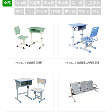
全部
阶梯椅
软座椅
餐桌椅
课桌椅
美术桌
儿童家具
床类
讲台
办公桌
储物柜
皮家具
实验室
黑板
HL-A2018 塑钢升降课桌椅
HL-A2013 塑钢旋钮式升降课桌椅